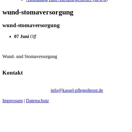
wund-stomaversorgung
wund-stomaversorgung
07
Juni
Off
Wund- und Stomaversorgung
Kontakt
Ambulanter Pflegedienst Schommer | Wegmannstraße 66b | 34128 Ka
Tel. 05 61 / 50 61 73-10 |
info@kassel-pflegedienst.de
Impressum
|
Datenschutz