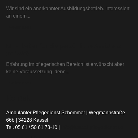
Wir sind ein anerkannter Ausbildungsbetrieb. Interessiert
an einem...
weiterlesen
Mitarbeiter für die persönliche Assistenz
(m/w/d)
Erfahrung im pflegerischen Bereich ist erwünscht aber
keine Voraussetzung, denn...
weiterlesen
Kontakt
Ambulanter Pflegedienst Schommer | Wegmannstraße
66b | 34128 Kassel
Tel. 05 61 / 50 61 73-10 |
info@kassel-pflegedienst.de