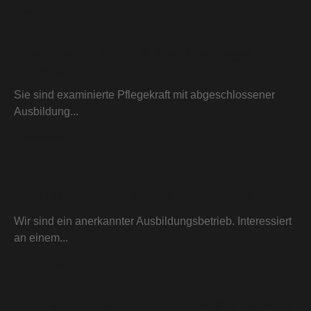
weiterlesen
Examinierter Alten- & Krankenpfleger
(m/w/d)
Sie sind examinierte Pflegekraft mit abgeschlossener
Ausbildung...
weiterlesen
Ausbildung zum Altenpfleger (m/w/d)
Wir sind ein anerkannter Ausbildungsbetrieb. Interessiert
an einem...
weiterlesen
Ausbildung zum Altenpflegerhelfer (m/w/d)