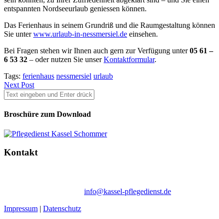
entspannten Nordseeurlaub geniessen können.
Das Ferienhaus in seinem Grundriß und die Raumgestaltung können
Sie unter
www.urlaub-in-nessmersiel.de
einsehen.
Bei Fragen stehen wir Ihnen auch gern zur Verfügung unter
05 61 –
6 53 32
– oder nutzen Sie unser
Kontaktformular
.
Tags:
ferienhaus
nessmersiel
urlaub
Next Post
Broschüre zum Download
Kontakt
Ambulanter Pflegedienst Schommer | Wegmannstraße 66b | 34128
Kassel
Tel. 05 61 / 50 61 73-10 |
info@kassel-pflegedienst.de
Impressum
|
Datenschutz