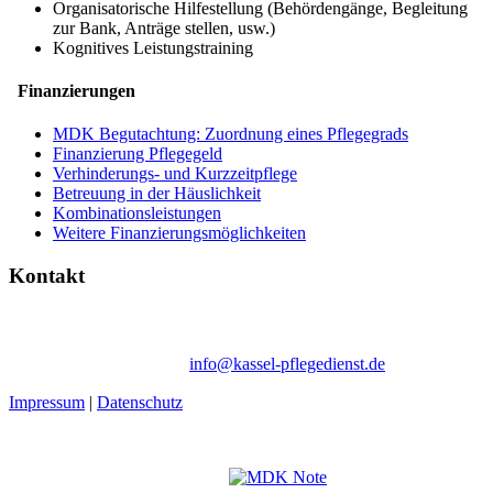
Organisatorische Hilfestellung (Behördengänge, Begleitung
zur Bank, Anträge stellen, usw.)
Kognitives Leistungstraining
Finanzierungen
MDK Begutachtung: Zuordnung eines Pflegegrads
Finanzierung Pflegegeld
Verhinderungs- und Kurzzeitpflege
Betreuung in der Häuslichkeit
Kombinationsleistungen
Weitere Finanzierungsmöglichkeiten
Kontakt
Ambulanter Pflegedienst Schommer | Wegmannstraße 66b | 34128
Kassel
Tel. 05 61 / 50 61 73-10 |
info@kassel-pflegedienst.de
Impressum
|
Datenschutz