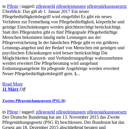
in
Pflege
| tagged:
pflegegeld
pflegeleistungen
pflegestärkungsgesetz
Überblick: Das gilt ab 1. Januar 2017 Ein neuer
Pflegebedürftigkeitsbegriff wird eingeführt Es gibt ein neues
Verfahren zur Feststellung von Pflegebedürftigkeit, körperliche und
geistige Einschränkungen werden gleichberechtigt berücksichtigt.
Statt drei Pflegestufen gibt es fünf Pflegegrade Pflegebedürftige
Menschen bekommen häufig mehr Leistungen aus der
Pflegeversicherung In der häuslichen Pflege gibt es ein größeres
Leistungs-angebot und der Bedarf von Menschen mit geistigen und
psychischen Erkrankungen wird besser berücksichtigt Die
Möglichkeiten Kurzzeit- und Verhinderungspflege wahrzunehmen
werden erweitert Die Pflegeberatung wird ausgebaut
Entlastungsangebote für pflegende Angehörige werden erweitert
Neuer Pflegebedürftigkeitsbegriff gem. §...
Read More
11
März
Off
Zweites Pflegestärkungsgesetz (PSG II)
in
Pflege
| tagged:
pflegegeld
pflegeleistungen
pflegestärkungsgesetz
Der Deutsche Bundestag hat am 13. November 2015 das Zweite
Pflegestärkungsgesetz (PSG II) beschlossen. Der Bundesrat hat das
Gesetz am 18. Dezember 2015 abschließend beraten und